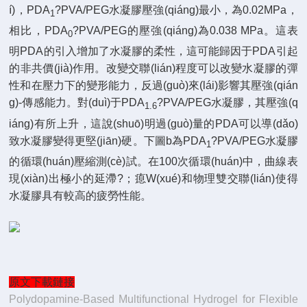
í)，PDA
?PVA/PEG水凝膠壓強(qiáng)最小，為0.02MPa，
1
相比，PDA
?PVA/PEG的壓強(qiáng)為0.038 MPa。這表
0
明PDA的引入增加了水凝膠的柔性，這可能歸因于PDA引起
的非共價(jià)作用。改變交聯(lián)程度可以改變水凝膠的彈
性和在壓力下的變形能力，反過(guò)來(lái)影響其壓強(qián
g)-傳感能力。對(duì)于PDA
?PVA/PEG水凝膠，其壓強(q
1.6
iáng)有所上升，這說(shuō)明過(guò)量的PDA可以導(dǎo)
致水凝膠變得更堅(jiān)硬。下圖b為
PDA
?PVA/PEG水凝膠
1
的循環(huán)壓縮測(cè)試。在100次循環(huán)中，曲線表
現(xiàn)出極小的延滯?；瘜W(xué)和物理雙交聯(lián)使得
水凝膠具有較高的疲勞性能。
原文下載鏈接
Polydopamine-Based Multifunctional Hydrogel for Flexible