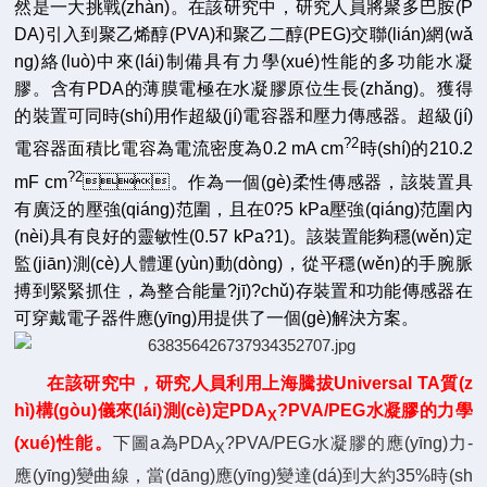
然是一大挑戰(zhàn)。在該研究中，研究人員將聚多巴胺(P
DA)引入到聚乙烯醇(PVA)和聚乙二醇(PEG)交聯(lián)網(wǎ
ng)絡(luò)中來(lái)制備具有力學(xué)性能的多功能水凝
膠。含有PDA的薄膜電極在水凝膠原位生長(zhǎng)。獲得
的裝置可同時(shí)用作超級(jí)電容器和壓力傳感器。超級(jí)
?2
電容器
面積比電容
為電流密度為0.2 mA cm
時(shí)的210.2
?2
mF cm
。作為一個(gè)柔性傳感器，該裝置具
有廣泛的壓強(qiáng)范圍，且在0?5 kPa壓強(qiáng)范圍內
(nèi)具有良好的靈敏性(0.57 kPa?1)。該裝置能夠穩(wěn)定
監(jiān)測(cè)人體運(yùn)動(dòng)，從平穩(wěn)的手腕脈
搏到緊緊抓住，為整合能量?jī)?chǔ)存裝置和功能傳感器在
可穿戴電子器件應(yīng)用提供了一個(gè)解決方案。
在該研究中，研究人員利用上海騰拔Universal TA質(z
hì)構(gòu)儀來(lái)測(cè)定PDA
?PVA/PEG水凝膠的力學
X
(xué)性能。
下圖a為
PDA
?PVA/PEG水凝膠
的應(yīng)力-
X
應(yīng)變曲線，當(dāng)應(yīng)變達(dá)到大約35%時(sh