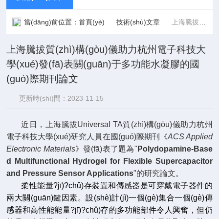
當(dāng)前位置：
首頁(yè)
技術(shù)文章
上海騰拔質(zhì)構(gòu)儀助力杭州電子科技大學(xué)發(fā)表關(guān)于多功能水凝膠的國(guó)際期刊論文
上海騰拔質(zhì)構(gòu)儀助力杭州電子科技大
學(xué)發(fā)表關(guān)于多功能水凝膠的國
(guó)際期刊論文
更新時(shí)間：2023-11-15
點(diǎn)擊次數(shù)：2489
近日，上海騰拔Universal TA質(zhì)構(gòu)儀助力杭州
電子科技大學(xué)研究人員在國(guó)際期刊《
ACS Applied
Electronic Materials
》發(fā)表了題為"
Polydopamine-Base
d Multifunctional Hydrogel for Flexible Supercapacitor
and Pressure Sensor Applications
"的研究論文。
柔性能量?jī)?chǔ)存裝置和傳感器是可穿戴電子器件的
兩大關(guān)鍵因素。設(shè)計(jì)一個(gè)集合一個(gè)傳
感器和高性能能量?jī)?chǔ)存的多功能部件令人興奮，但仍