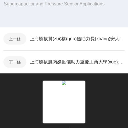
Supercapacitor and Pressure Sensor Applications
上海騰拔質(zhì)構(gòu)儀助力長(zhǎng)安大學(xué)發(fā)表可控水釋放凝膠珠的國(guó)際期刊論文
上一條
上海騰拔肌肉嫩度儀助力重慶工商大學(xué)發(fā)表論文
下一條